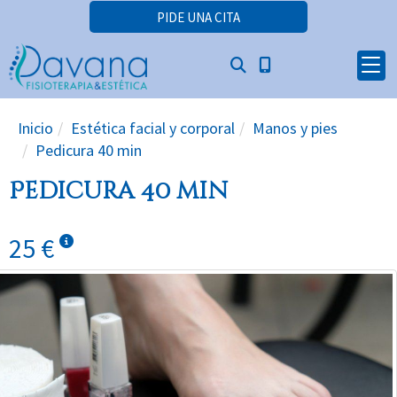
PIDE UNA CITA
Inicio
Estética facial y corporal
Manos y pies
Pedicura 40 min
Pedicura 40 min
25 €